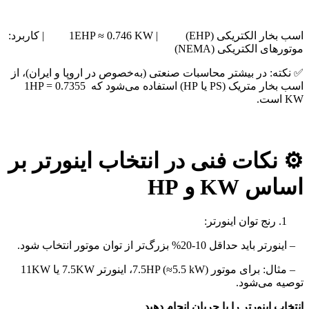
اسب بخار الکتریکی (EHP) | 1EHP ≈ 0.746 KW | کاربرد:
موتورهای الکتریکی (NEMA)
✅ نکته: در بیشتر محاسبات صنعتی (به‌خصوص در اروپا و ایران)، از
اسب بخار متریک (PS یا HP) استفاده می‌شود که 1HP = 0.7355
KW است.
⚙️ نکات فنی در انتخاب اینورتر بر
اساس KW و HP
رنج توان اینورتر:
– اینورتر باید حداقل 10-20% بزرگ‌تر از توان موتور انتخاب شود.
– مثال: برای موتور 7.5HP (≈5.5 kW)، اینورتر 7.5KW یا 11KW
توصیه می‌شود.
انتخاب اینورتر را با جریان انجام دهید