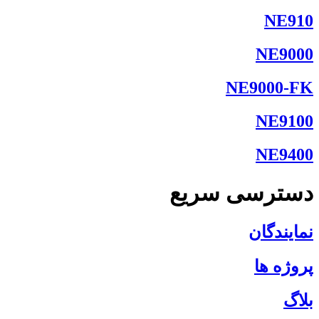
NE910
NE9000
NE9000-FK
NE9100
NE9400
دسترسی سریع
نمایندگان
پروژه ها
بلاگ