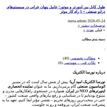
طول کابل بین اینورتر و موتور؛ عامل پنهان خرابی در سیستم‌های
درایو صنعتی + 5 راه کار موثر
nursa-admin
2026-05-24
توضیحات بیشتر »
« قبلی
بعدی »
دسته بندی مطالب
.
مطالب تخصصی
(40)
نکات فنی – مهندسی
(6)
درباره نورسا الکتریک
نورسا الکتریک امید آریا
؛ بیش از شش سال است که در مسیر
اتوماسیون صنعتی
گام برمی‌داریم. ما به عنوان
نماینده انحصاری
اینورترهای NEO در ایران
، همواره در جستجوی راهکارهایی مدرن و
متنوع بوده‌ایم تا در شناسایی و رفع نیازهای واقعی صنعت کشور –
حتی در سخت‌ترین روزهای تحریم – نقشی مؤثر ایفا کنیم. تعهد ما به
پیشرفت صنعت ایران، بی‌وقفه و رو به جلوست.