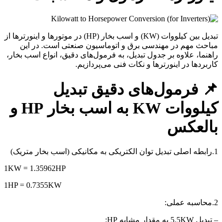
تبدیل بین کیلووات (KW) و اسب بخار (HP) در موتورها و اینورترها از
مباحث مهم در مهندسی برق و اتوماسیون صنعتی است. در این
راهنما، علاوه بر جدول تبدیل، به فرمول‌های دقیق، انواع اسب بخار،
کاربردها در اینورترها و نکات فنی می‌پردازیم.
📌 فرمول‌های دقیق تبدیل
کیلووات KW به اسب بخار HP و
بالعکس
1.رابطه اصلی تبدیل توان الکتریکی به مکانیکی (اسب بخار متریک)
1KW = 1.35962HP
1HP = 0.7355KW
2.محاسبه عملی:
– تبدیل 5.5KW
به مقدار مشابه HP: