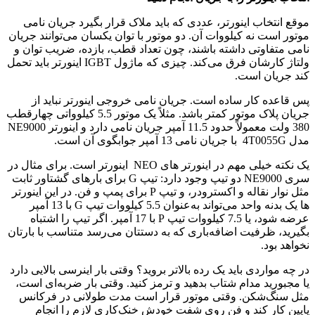
موقع انتخاب اینورتر، عددی که باید ملاک قرار بگیرد جریان نامی
موتور است نه کیلووات آن. دو موتور با توان یکسان می‌توانند جریان
نامی متفاوتی داشته باشند، چون تعداد قطب، بازده، ضریب توان و
ولتاژ کارشان فرق می‌کند. چیزی که ماژول IGBT اینورتر باید تحمل
کند جریان است.
پس قاعده کار ساده است. جریان نامی خروجی اینورتر نباید از
جریان پلاک موتور کمتر باشد. مثلاً یک موتور 5.5 کیلوواتی چهارقطب
380 ولت معمولاً حدود 11.5 آمپر جریان نامی دارد و اینورتر NE9000
مدل 4T0055G با جریان نامی 13 آمپر جوابگوی آن است.
یک نکته خیلی مهم در اینورتر های NEO اینورتر است. برای مثال در
سری NE9000 دو تیپ وجود دارد: تیپ G برای بارهای گشتاور ثابت
مثل نوار نقاله و اکسترودر، و تیپ P برای پمپ و فن. در این اینورتر
ها یک بدنه واحد می‌تواند به‌عنوان 5.5 کیلووات تیپ G با 13 آمپر
عرضه شود، یا 7.5 کیلووات تیپ P با 17 آمپر. اگر تیپ را اشتباه
بگیرید، ظرفیت اضافه‌باری که به دستتان می‌رسد متناسب با بارتان
نخواهد بود.
در چه مواردی باید یک رده بالاتر بروید؟ وقتی بار اینرسی بالایی دارد
یا مجبورید مدام شتاب بدهید و ترمز کنید. وقتی بار ضربه‌ای است،
مثل سنگ‌شکن. وقتی موتور قرار است مدت طولانی در فرکانس
پایین کار کند و فن روی شفت خودش خنک‌کاری لازم را انجام