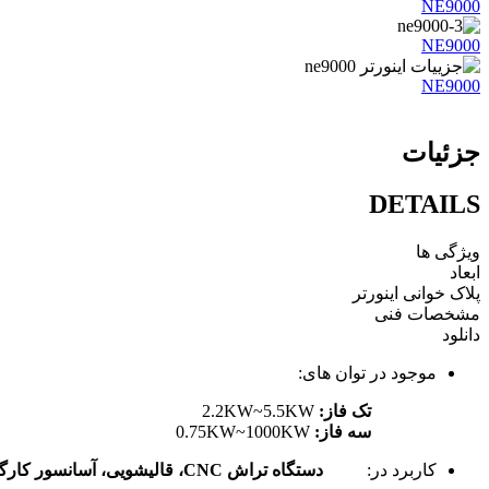
NE9000
NE9000
NE9000
جزئیات
DETAILS
ویژگی ها
ابعاد
پلاک خوانی اینورتر
مشخصات فنی
دانلود
موجود در توان های:
تک فاز:
2.2KW~5.5KW
سه فاز:
0.75KW~1000KW
کاربرد در:
دستگاه تراش CNC، قالیشویی، آسانسور کارگاهی و ..