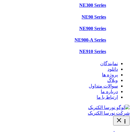
NE300 Series
NE90 Series
NE900 Series
NE900-A Series
NE910 Series
نمایندگان
دانلود
پروژه ها
وبلاگ
سوالات متداول
درباره ما
ارتباط با ما
شرکت نورسا الکتریک